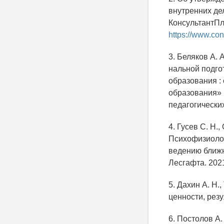
внутренних де
КонсультантПлюс
https://www.co
3. Беляков А.
нальной подго
образования :
образования» 
педагогических
4. Гусев С. Н.
Психофизиолог
ведению ближне
Лесгафта. 2021
5. Дахин А. Н.
ценности, резу
6. Постолов А