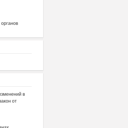
 органов
изменений в
закон от
анах