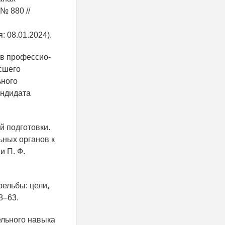
№ 880 //
: 08.01.2024).
 в профессио-
сшего
ьного
андидата
й подготовки.
ьных органов к
и П. Ф.
рельбы: цели,
8–63.
ельного навыка