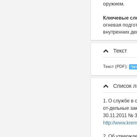
оружием.
Ключевые сл
огневая подго
внутренних де
Текст
Текст (PDF):
Чит
Список л
1. О службе в
от-дельные за
30.11.2011 № 34
http://www.krem
2. Об утвержд