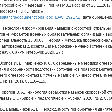
л Российской Федерации : приказ МВД России от 23.11.2017 
 : [сайт]. URL: https: //
nsultant.ru/document/cons_doc_LAW_292172/
(дата обращения
 А. Технология формирования навыков скоростной стрельбы
товке курсантов военных образовательных организаций вы
 специальность 13.00.08 «Теория и методика профессионал
: автореферат диссертации на соискание ученой степени к
 наук. Санкт-Петербург, 2020. 27 с.
, Осипов И. В., Марченко К. С. Современные методики огнево
ия и особенности подготовки сотрудников правоохранител
го огневого контакта // Ученые записки университета имен
. № 11 (201). С. 110–115.
, Торопов В. А. Технология отработки навыков скоростной ст
льтаты // Сибирский педагогический журнал. 2020. № 2. С. 5
. В., Барышников А. В. Необходимость приобретения двигат