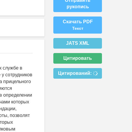
Отправить
рукопись
Скачать PDF
Текст
JATS XML
Цитировать
к службе в
Цитирований:
 у сотрудников
а прицельного
ляются
 в определении
ачами которых
ндации,
оты, позволят
оторых
елковым