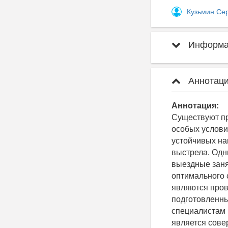
Кузьмин Се
Информац
Аннотаци
Аннотация:
Существуют пр
особых услови
устойчивых на
выстрела. Одн
выездные заня
оптимального 
являются пров
подготовленны
специалистам 
является сов