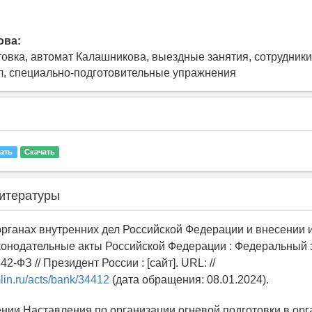
ова:
товка, автомат Калашникова, выездные занятия, сотрудники
л, специально-подготовительные упражнения
ать
Скачать
итературы
 органах внутренних дел Российской Федерации и внесении 
конодательные акты Российской Федерации : Федеральный 
2-ФЗ // Президент России : [сайт]. URL: //
lin.ru/acts/bank/34412
(дата обращения: 08.01.2024).
ении Наставления по организации огневой подготовки в орг