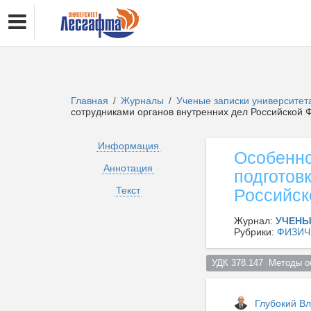
Главная
Журналы
Ученые записки университет
/
/
сотрудниками органов внутренних дел Российской
Информация
Особенно
Аннотация
подготов
Текст
Российск
Журнал:
УЧЕНЫ
Рубрики:
ФИЗИЧ
УДК 378.147  Методы о
Глубокий В