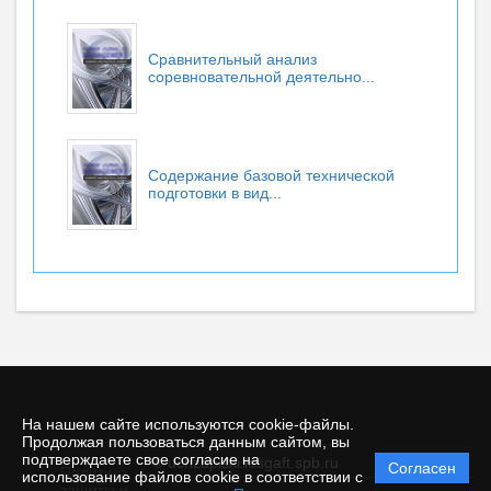
Сравнительный анализ
соревновательной деятельно...
Содержание базовой технической
подготовки в вид...
На нашем сайте используются cookie-файлы.
Продолжая пользоваться данным сайтом, вы
подтверждаете свое согласие на
© uchzapiski.lesgaft.spb.ru
Согласен
Политика
использование файлов cookie в соответствии с
защиты и