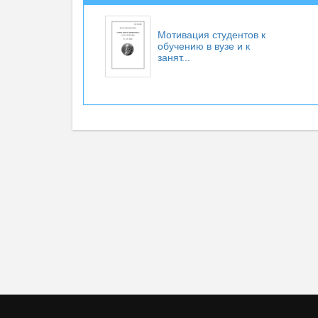
Мотивация студентов к
обучению в вузе и к
занят...