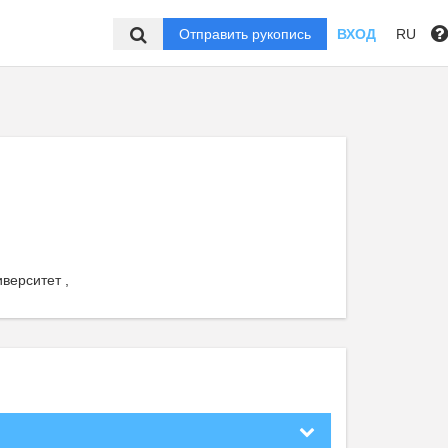
Отправить рукопись
ВХОД
RU
верситет ,