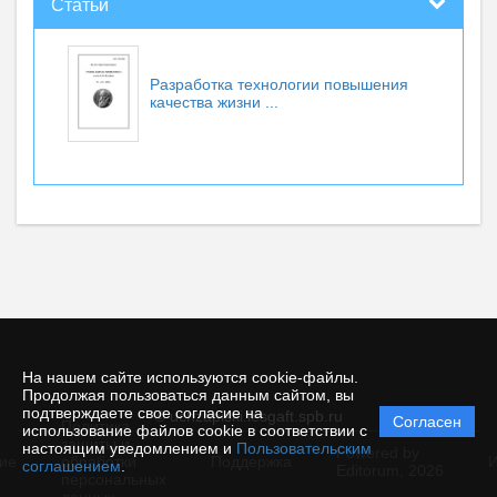
Статьи
Разработка технологии повышения
качества жизни ...
На нашем сайте используются cookie-файлы.
Продолжая пользоваться данным сайтом, вы
подтверждаете свое согласие на
© uchzapiski.lesgaft.spb.ru
Согласен
Политика
использование файлов cookie в соответствии с
защиты и
настоящим уведомлением и
Пользовательским
Powered by
ие
обработки
Поддержка
И
соглашением
.
Editorum,
2026
персональных