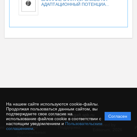
АДАПТАЦИОННЫЙ ПОТЕНЦИА...
На нашем сайте используются cookie-файлы.
Продолжая пользоваться данным сайтом, вы
подтверждаете свое согласие на
© uchzapiski.lesgaft.spb.ru
Согласен
Политика
использование файлов cookie в соответствии с
защиты и
настоящим уведомлением и
Пользовательским
Powered by
ие
обработки
Поддержка
И
соглашением
.
Editorum,
2026
персональных