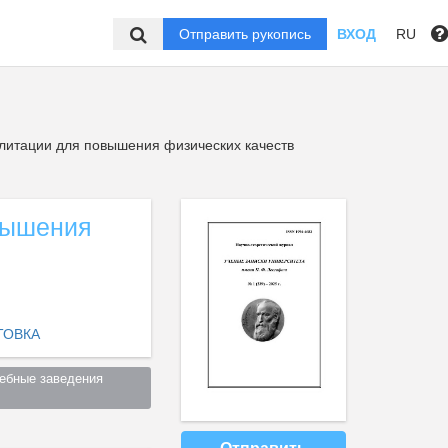
Отправить рукопись
ВХОД
RU
литации для повышения физических качеств
вышения
ТОВКА
ебные заведения 