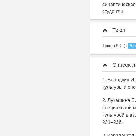
синаптическая
студенты
Текст
Текст (PDF):
Чит
Список л
1. Бородкин И.
культуры и спо
2. Лукашина Е.
специальной м
культурой в ву
231–236.
3. Каравацкая 