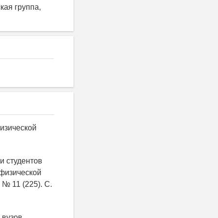
кая группа,
физической
ии студентов
 физической
 № 11 (225). С.
 вузов