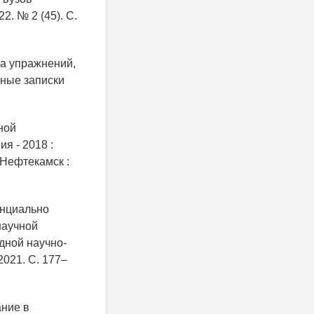
2. № 2 (45). С.
са упражнений,
еные записки
ной
я - 2018 :
Нефтекамск :
тенциально
научной
дной научно-
2021. С. 177–
ание в