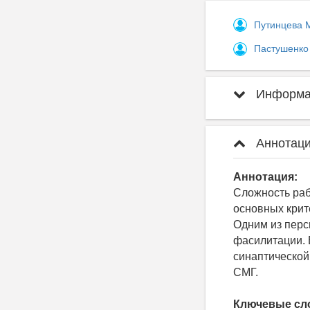
Путинцева 
Пастушенко
Информац
Аннотаци
Аннотация:
Сложность раб
основных крит
Одним из перс
фасилитации. 
синаптической
СМГ.
Ключевые сл