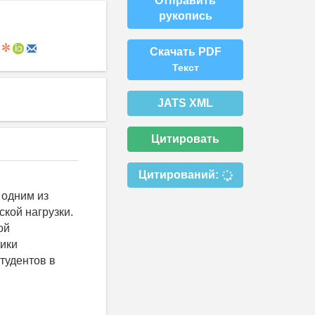
Отправить
рукопись
Скачать PDF
Текст
JATS XML
Цитировать
Цитирований:
 одним из
кой нагрузки.
ой
ики
тудентов в