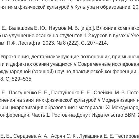
нятиям физической культурой // Культура и образование. 202
 Е., Балашова Е. Ю., Наумов М. В. [и др.]. Влияние комплек
на улучшение осанки на студентов 1-2 курсов в вузах // Уч
м. П.Ф. Лесгафта. 2023. № 8 (222). С. 207–214.
В. Упражнения, дестабилизирующие позвоночник, при мышеч
ти и дефектах осанки учащихся // Современные исследовани
дународной (заочной) научно-практической конференции. 
8. С. 529–535.
 Е., Пастушенко Е. Е., Пастушенко Е. Е., Опейкин М. В. По
нения на занятиях физической культурой // Модернизация 
ы и цифровизация образования : материалы XI Междунаро
онференции. Часть 1. Ростов-на-Дону : Издательство ВВМ, 
Е. Е., Сердцева А. А., Асрян С. К., Лукашина Е. Е. Тестиров