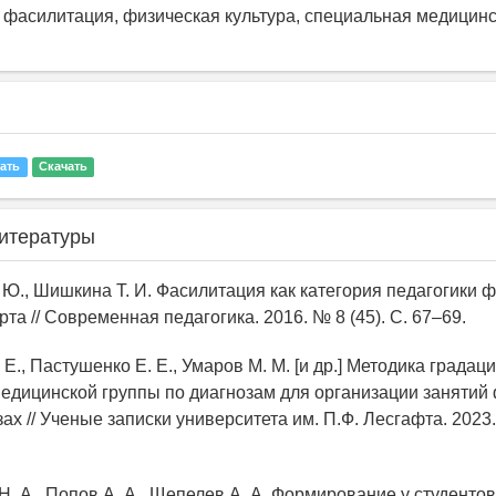
 фасилитация, физическая культура, специальная медицинс
ать
Скачать
итературы
 Ю., Шишкина Т. И. Фасилитация как категория педагогики 
рта // Современная педагогика. 2016. № 8 (45). С. 67–69.
 Е., Пастушенко Е. Е., Умаров М. М. [и др.] Методика градац
едицинской группы по диагнозам для организации занятий
зах // Ученые записки университета им. П.Ф. Лесгафта. 2023.
Н. А., Попов А. А., Щепелев А. А. Формирование у студентов