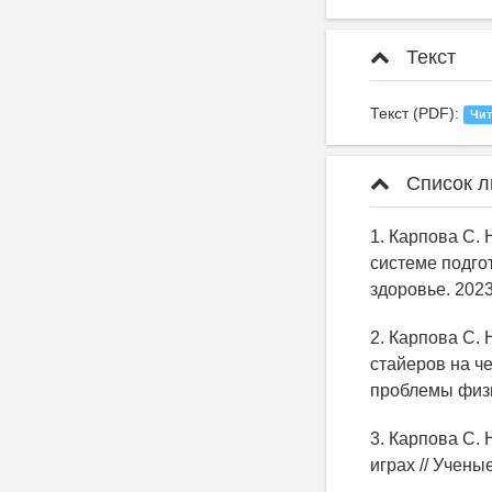
Текст
Текст (PDF):
Чит
Список л
1. Карпова С.
системе подго
здоровье. 2023
2. Карпова С.
стайеров на ч
проблемы физич
3. Карпова С.
играх // Учены