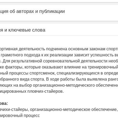
ия об авторах и публикации
я и ключевые слова
ортивная деятельность подчинена основным законам спор
т грамотного подхода к их реализации зависит успешность 
 Для результативной соревновательной деятельности нео
же факторы, которые оказывают влияние на тренировочный
ный процессы спортсменок, специализирующихся в опред
бранного вида спорта. В ходе работы была выявлена ранг
яющих на выбор организационно-методического обеспечен
ицированных пловчих-стайеров.
ова:
вчихи-стайеры, организационно-методическое обеспечение,
енировочный процесс