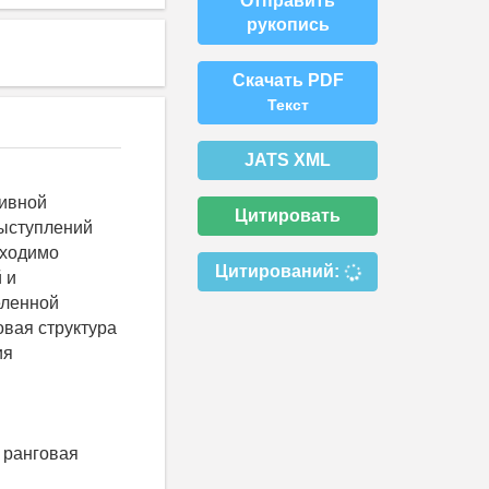
Отправить
рукопись
Скачать PDF
Текст
JATS XML
тивной
Цитировать
выступлений
бходимо
Цитирований:
 и
еленной
овая структура
ия
 ранговая