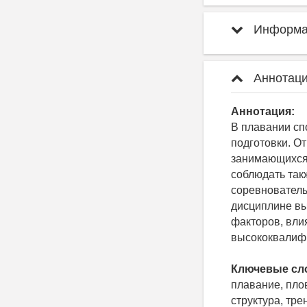
Информац
Аннотаци
Аннотация:
В плавании сп
подготовки. О
занимающихся.
соблюдать так
соревнователь
дисциплине вы
факторов, вли
высококвалиф
Ключевые сл
плавание, пло
структура, тр