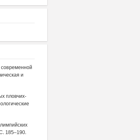
в современной
зическая и
ых пловчих-
иологические
 олимпийских
 С. 185–190.