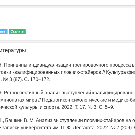
ать
Скачать
итературы
 Н. Принципы индивидуализации тренировочного процесса 
товки квалифицированных пловчих-стайеров // Культура фи
. № 3 (87). С. 170–172.
 Н. Ретроспективный анализ выступлений квалифицированн
емпионатах мира // Педагогико-психологические и медико-б
еской культуры и спорта. 2022. Т. 17, № 3. С. 5–9.
 Н., Башкин В. М. Анализ выступлений пловчих-стайеров на
е записки университета им. П. Ф. Лесгафта. 2022. № 7 (209).