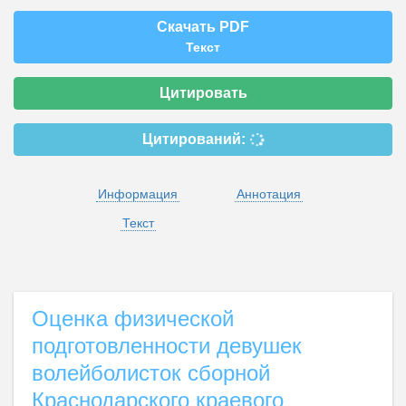
Скачать PDF
Текст
Цитировать
Цитирований:
Информация
Аннотация
Текст
Оценка физической
подготовленности девушек
волейболисток сборной
Краснодарского краевого