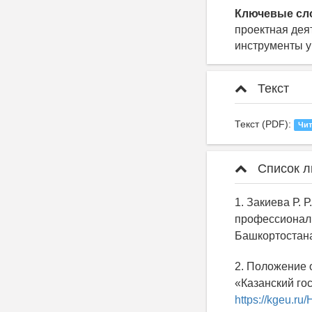
Ключевые сл
проектная дея
инструменты у
Текст
Текст (PDF):
Чит
Список л
1. Закиева Р. 
профессиональ
Башкортостана.
2. Положение 
«Казанский го
https://kgeu.r