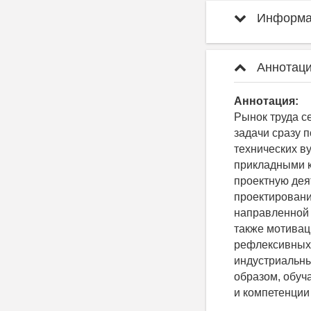
Информац
Аннотаци
Аннотация:
Рынок труда с
задачи сразу 
технических в
прикладными к
проектную дея
проектировани
направленной 
также мотивац
рефлексивных 
индустриальны
образом, обуч
и компетенции