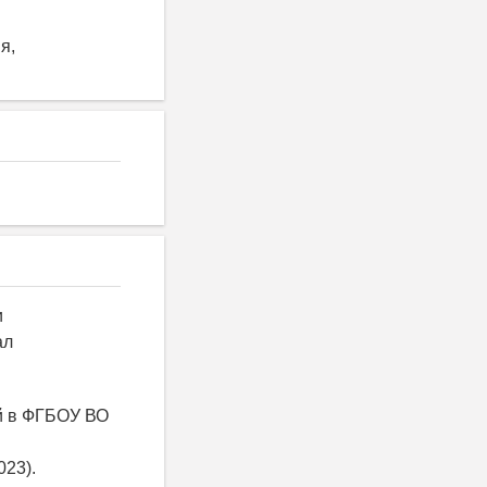
я,
и
ал
й в ФГБОУ ВО
023).