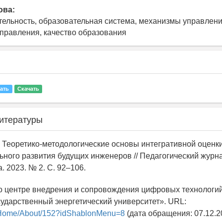
ова:
тельность, образовательная система, механизмы управлени
правления, качество образования
ать
Скачать
итературы
Р. Теоретико-методологические основы интегративной оценк
ного развития будущих инженеров // Педагогический журн
 2023. № 2. С. 92–106.
о центре внедрения и сопровождения цифровых технологи
сударственный энергетический университет». URL:
u/Home/About/152?idShablonMenu=8
(дата обращения: 07.12.2