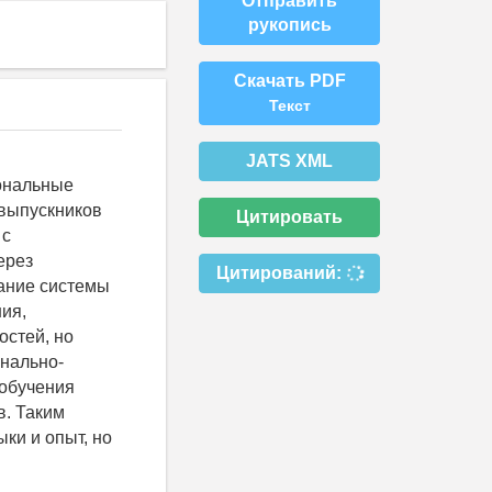
Отправить
рукопись
Скачать PDF
Текст
JATS XML
иональные
 выпускников
Цитировать
 с
ерез
Цитирований:
вание системы
ия,
остей, но
нально-
 обучения
в. Таким
ки и опыт, но