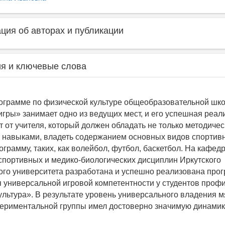
ия об авторах и публикации
я и ключевые слова
ограмме по физической культуре общеобразовательной шк
гры» занимает одно из ведущих мест, и его успешная реал
 от учителя, который должен обладать не только методичес
 навыками, владеть содержанием основных видов спортивн
грамму, таких, как волейбол, футбол, баскетбол. На кафед
спортивных и медико-биологических дисциплин Иркутского
ого университета разработана и успешно реализована про
универсальной игровой компетентности у студентов проф
ультура». В результате уровень универсального владения м
периментальной группы имел достоверно значимую динамик