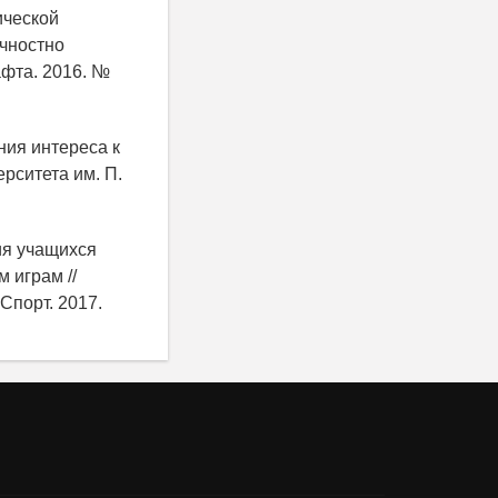
ической
ичностно
афта. 2016. №
ния интереса к
рситета им. П.
ия учащихся
 играм //
Спорт. 2017.