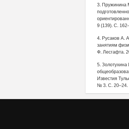
3. Пружинина 
подготовленно
ориентированно
9 (139). С. 162
4. Русаков А. 
занятиям физич
Ф. Лесгафта. 2
5. Золотухина
общеобразоват
Известия Тульс
№ 3. С. 20–24.