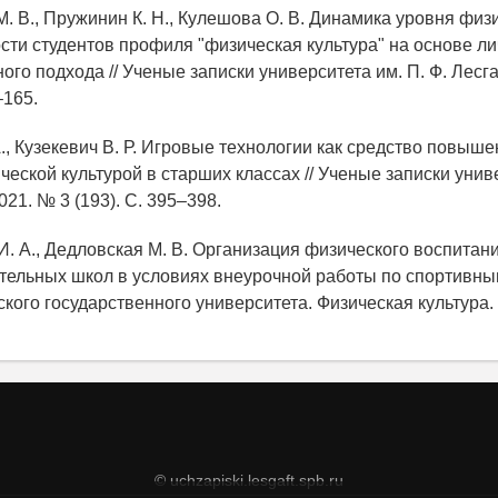
М. В., Пружинин К. Н., Кулешова О. В. Динамика уровня физ
сти студентов профиля "физическая культура" на основе л
го подхода // Ученые записки университета им. П. Ф. Лесг
–165.
А., Кузекевич В. Р. Игровые технологии как средство повыше
еской культурой в старших классах // Ученые записки униве
021. № 3 (193). С. 395–398.
 И. А., Дедловская М. В. Организация физического воспитан
ельных школ в условиях внеурочной работы по спортивным
кого государственного университета. Физическая культура. 
© uchzapiski.lesgaft.spb.ru