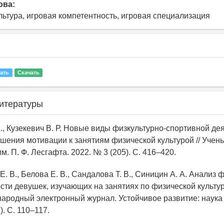
ова:
льтура, игровая компетентность, игровая специализация
ать
Скачать
итературы
А., Кузекевич В. Р. Новые виды физкультурно-спортивной де
шения мотивации к занятиям физической культурой // Учен
м. П. Ф. Лесгафта. 2022. № 3 (205). С. 416–420.
Е. В., Белова Е. В., Сандалова Т. В., Синицин А. А. Анализ 
сти девушек, изучающих на занятиях по физической культу
народный электронный журнал. Устойчивое развитие: наука 
). С. 110–117.