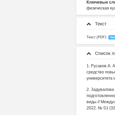
Ключевые сл
физическая ку
Текст
Текст (PDF):
Чит
Список л
1. Русаков А. 
средство повы
университета и
2. Задувалова 
подготовленно
виды // Между
2022. № S1 (32