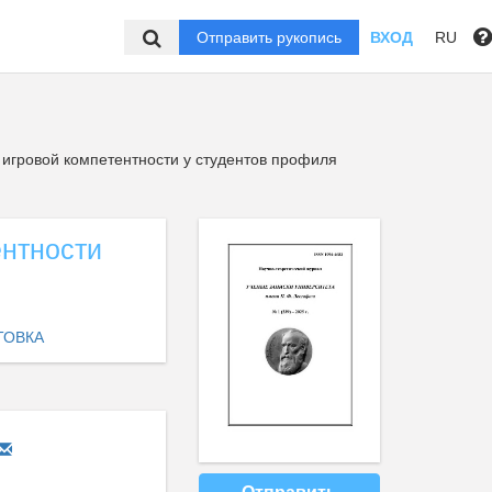
Отправить рукопись
ВХОД
RU
гровой компетентности у студентов профиля
нтности
ТОВКА