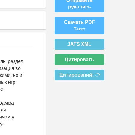
Отправить
рукопись
Скачать PDF
Текст
JATS XML
Цитировать
олы раздел
изация во
Цитирований:
кими, но и
ых игр,
ре
грамма
иля
ячом у
у.