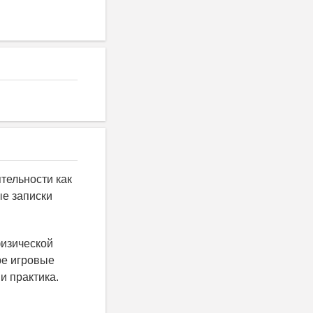
ятельности как
ые записки
физической
ре игровые
и практика.