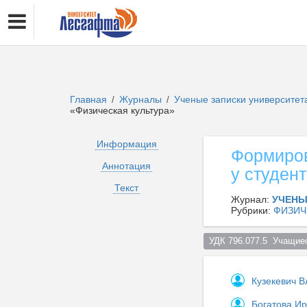
Главная
Журналы
Ученые записки университет
/
/
«Физическая культура»
Информация
Формиров
Аннотация
у студен
Текст
Журнал:
УЧЕНЫ
Рубрики:
ФИЗИЧ
УДК 796.077.5  Учащие
Кузекевич 
Богатова И