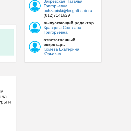
Закревская Наталья
Григорьевна
uchzapiski@lesgaft.spb.ru
(812)7141629
выпускающий редактор
Кравцова Светлана
Григорьевна
ответственный
секретарь
Комева Екатерина
Юрьевна
ам
ала –
уры и