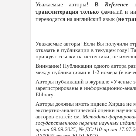
Уважаемые авторы!
В
Reference
транслитерация
только
фамилий и ин
переводятся на английский язык
(
не тра
Уважаемые авторы! Если Вы получили отр
отказать в публикации в текущем году! Т
приводят ссылки на источники, не имеющ
Внимание!
Публикации одного автора раз
между публикациями в 1-2 номера
(в кач
Авторы публикаций в журнале «Ученые з
зарегистрированы в информационно-анал
Elibrary
.
Авторы должны иметь индекс Хирша не ме
экспертно-аналитической оценки научных
авторов статей: см.
Методика формировани
государственного перечня научных издан
пр от 09.09.2025, № ДС/110-пр от 17.07.
ДА/3855 пр от 20.10.2022
)
.