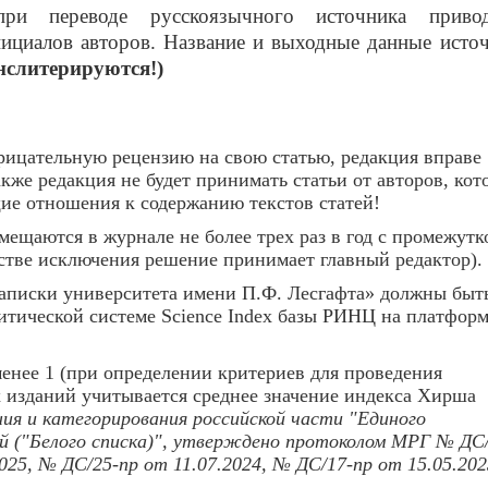
при переводе русскоязычного источника привод
ициалов авторов.
Название и выходные данные исто
нслитерируются!)
ицательную рецензию на свою статью, редакция вправе
акже редакция не будет принимать статьи от авторов, кот
ие отношения к содержанию текстов статей!
мещаются в журнале не более трех раз в год с промежутк
естве исключения решение принимает главный редактор
).
аписки университета имени П.Ф. Лесгафта» должны быт
итической системе
Science
Index
базы РИНЦ на платформ
нее 1 (при определении критериев для проведения
 изданий учитывается среднее значение индекса Хирша
я и категорирования российской части "Единого
ий ("Белого списка)", утверждено протоколом МРГ № ДС
2025, № ДС/25-пр от 11.07.2024, № ДС/17-пр от 15.05.20