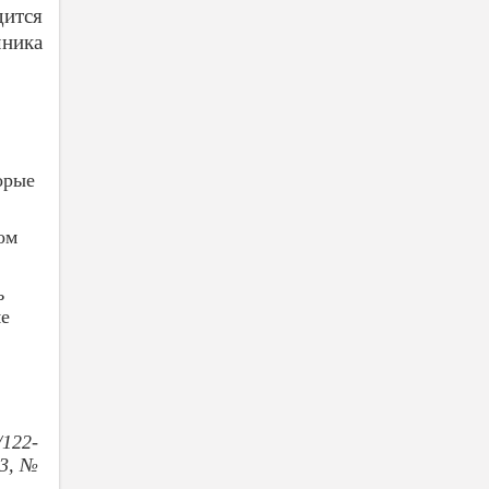
ится
чника
орые
ом
ь
е
/122-
23, №