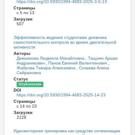
https://doi.org/10.5930/1994-4683-2025-3-5-13
Страницы
с 5 по 13
Загрузки
507
Эффективность ведения студентами дневника
самостоятельного контроля во время двигательной
активности
Авторы
Демьянова Людмила Михайловна
,
Тащиян Аршак
Андраникович
,
Панов Евгений Валентинович
,
Жаброва Тамара Алексеевна
,
Созаева Алина
Сейрановна
Статус
Опубликован
DOI
https://doi.org/10.5930/1994-4683-2025-14-23
Страницы
с 14 по 23
Загрузки
2128
Идеомоторная тренировка как средство оптимизации