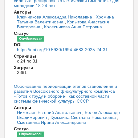
силовых тренировок в атлетической гимнастике для
молодежи 18-24 лет
Авторы
Ключникова Александра Николаевна
,
Хромина
Татьяна Валентиновна
,
Копытова Анастасия
Викторовна
,
Колесникова Анна Петровна
Статус
Опубликован
DOI
https://doi.org/10.5930/1994-4683-2025-24-31
Страницы
с 24 по 31
Загрузки
2881
Обоснование периодизации этапов становления и
развития Всесоюзного физкультурного комплекса
«Готов к труду и обороне» как составной части
системы физической культуры СССР
Авторы
Николаев Евгений Анатольевич
,
Белов Александр
Владимирович
,
Кузьмина Светлана Николаевна
,
Сметанина Ирина Александровна
Статус
Опубликован