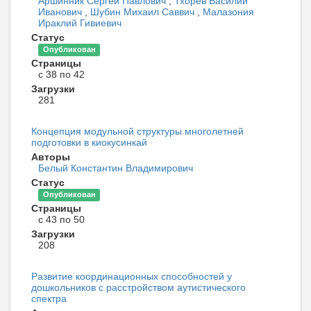
Аршинник Сергей Павлович
,
Тхорев Василий
Иванович
,
Шубин Михаил Саввич
,
Малазония
Ираклий Гивиевич
Статус
Опубликован
Страницы
с 38 по 42
Загрузки
281
Концепция модульной структуры многолетней
подготовки в киокусинкай
Авторы
Белый Константин Владимирович
Статус
Опубликован
Страницы
с 43 по 50
Загрузки
208
Развитие координационных способностей у
дошкольников с расстройством аутистического
спектра