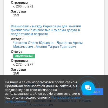
Страницы
с 266 по 271
Загрузки
253
Взаимосвязь между барьерами для занятий
физической активностью и типами досуга в
подростковом возрасте
Авторы
Чашкова Олеся Юрьевна
,
Яриненко Артём
Максимович
,
Акопян Тигран Грантович
Статус
Опубликован
Страницы
с 272 по 277
Загрузки
258
На нашем сайте используются cookie-файлы.
Формирование компетенций здорового образа жизни
Продолжая пользоваться данным сайтом, вы
в процессе обучения студентов в медицинском вузе
подтверждаете свое согласие на
Согласен
Авторы
использование файлов cookie в соответствии с
Шредер Анна Юрьевна
,
Кайсин Александр
настоящим уведомлением и
Пользовательским
Сергеевич
,
Бакаева Алена Витальевна
,
Нечаев
соглашением
.
Анатолий Владимирович