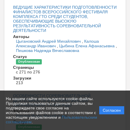
ВЕДУЩИЕ ХАРАКТЕРИСТИКИ ПОДГОТОВЛЕННОСТИ
ФИНАЛИСТОВ ВСЕРОССИЙСКОГО ФЕСТИВАЛЯ
КОМПЛЕКСА ГТО СРЕДИ СТУДЕНТОВ,
ОБЕСПЕЧИВАЮЩИЕ ВЫСОКУЮ
РЕЗУЛЬТАТИВНОСТЬ СОРЕВНОВАТЕЛЬНОЙ
ДЕЯТЕЛЬНОСТИ
Авторы
Цыгановский Андрей Михайлович
,
Калоша
Александр Иванович
,
Цыбина Елена Афанасьевна
,
Пешкова Надежда Вячеславовна
Статус
Опубликован
Страницы
с 271 по 276
Загрузки
213
ОСОБЕННОСТИ СОРЕВНОВАТЕЛЬНОЙ
На нашем сайте используются cookie-файлы.
ДЕЯТЕЛЬНОСТИ В НЕОЛИМПИЙСКИХ
Продолжая пользоваться данным сайтом, вы
НАПРАВЛЕНИЯХ ТХЭКВОНДО
подтверждаете свое согласие на
Согласен
Авторы
использование файлов cookie в соответствии с
Щеглов Игорь Михайлович
настоящим уведомлением и
Пользовательским
соглашением
.
Статус
Опубликован